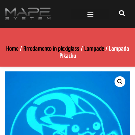
Home
/
Arredamento in plexiglass
/
Lampade
/ Lampada
Pikachu